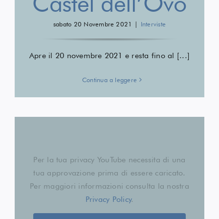
Castel dell’Ovo
sabato 20 Novembre 2021
|
Interviste
Apre il 20 novembre 2021 e resta fino al [...]
Continua a leggere
Per la tua privacy YouTube necessita di una
tua approvazione prima di essere caricato.
Per maggiori informazioni consulta la nostra
Privacy Policy
.