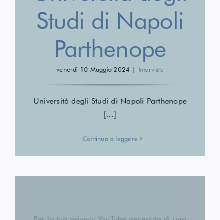
Studi di Napoli
Parthenope
venerdì 10 Maggio 2024
|
Interviste
Università degli Studi di Napoli Parthenope
[...]
Continua a leggere
Per la tua privacy YouTube necessita di una