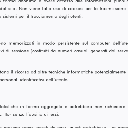
in forma anonima e avere accesso alle informazioni pubblica
 dal sito. Non viene fatto uso di cookies per la trasmission
ro sistemi per il tracciamento degli utenti.
ono memorizzati in modo persistente sul computer dell’ut
tivi di sessione (costituiti da numeri casuali generati dal ser
evitano il ricorso ad altre tecniche informatiche potenzialmente
ersonali identificativi dell’utente.
statistiche in forma aggregata e potrebbero non richiedere 
tto- senza l’ausilio di terzi.
o presenti servizi gestiti da terzi, questi potrebbero – in ag