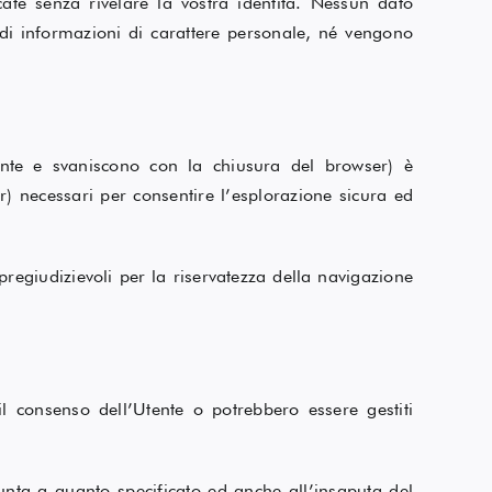
te senza rivelare la vostra identità. Nessun dato
e di informazioni di carattere personale, né vengono
ente e svaniscono con la chiusura del browser) è
ver) necessari per consentire l’esplorazione sicura ed
 pregiudizievoli per la riservatezza della navigazione
il consenso dell’Utente o potrebbero essere gestiti
giunta a quanto specificato ed anche all’insaputa del