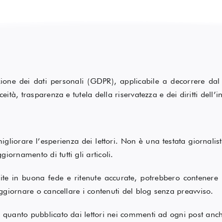
one dei dati personali (GDPR), applicabile a decorrere dal 
eità, trasparenza e tutela della riservatezza e dei diritti dell’i
 migliorare l’esperienza dei lettori. Non è una testata giornal
giornamento di tutti gli articoli.
te in buona fede e ritenute accurate, potrebbero contenere in
 aggiornare o cancellare i contenuti del blog senza preavviso.
r quanto pubblicato dai lettori nei commenti ad ogni post anch