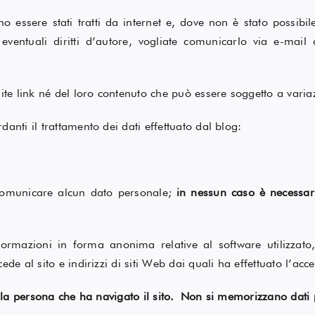
essere stati tratti da internet e, dove non è stato possibil
eventuali diritti d’autore, vogliate comunicarlo via e-mail
mite link né del loro contenuto che può essere soggetto a varia
anti il trattamento dei dati effettuato dal blog:
 comunicare alcun dato personale;
in nessun caso è necessari
formazioni in forma anonima relative al software utilizzato,
de al sito e indirizzi di siti Web dai quali ha effettuato l’acc
ella persona che ha navigato il sito. Non si memorizzano dati p