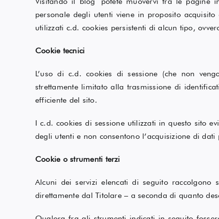
Visitando il blog potete muovervi tra le pagine 
personale degli utenti viene in proposito acquisito
utilizzati c.d. cookies persistenti di alcun tipo, ovve
Cookie tecnici
L’uso di c.d. cookies di sessione (che non veng
strettamente limitato alla trasmissione di identifica
efficiente del sito.
I c.d. cookies di sessione utilizzati in questo sito 
degli utenti e non consentono l’acquisizione di dati p
Cookie o strumenti terzi
Alcuni dei servizi elencati di seguito raccolgono 
direttamente dal Titolare – a seconda di quanto descri
Qualora fra gli strumenti indicati in seguito fosser