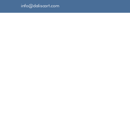
Salta
info@daliscart.com
al
contenuto