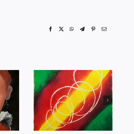
Facebook
X
WhatsApp
Telegram
Pinterest
Email
i Cibele