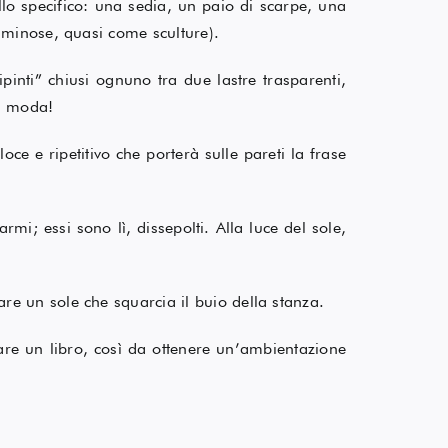
llo specifico: una sedia, un paio di scarpe, una
luminose, quasi come sculture).
ipinti” chiusi ognuno tra due lastre trasparenti,
la moda!
oce e ripetitivo che porterà sulle pareti la frase
rmi; essi sono lì, dissepolti. Alla luce del sole,
are un sole che squarcia il buio della stanza.
nare un libro, così da ottenere un’ambientazione