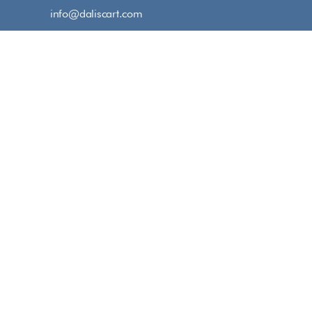
Salta
info@daliscart.com
al
contenuto