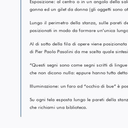
Esposizione: al centro o in un angolo della sal
gonna ed un gilet da donna (gli oggetti sono ott
Lungo il perimetro della stanza, sulle pareti de
posizionati in modo da formare un’unica lunga sc
Al di sotto della fila di opere viene posizionat
di Pier Paolo Pasolini da me scelta quale sintes
“Questi segni sono come segni scritti di lingue a
che non dicono nulla: eppure hanno tutto detto
Illuminazione: un faro ad “occhio di bue” è pos
Su ogni tela esposta lungo le pareti della stan
che richiami una biblioteca.