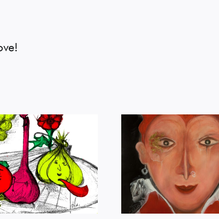
ove!
Imago Pictura
Il pranzo d