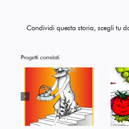
Condividi questa storia, scegli tu d
Progetti correlati
nna
Mattonelle