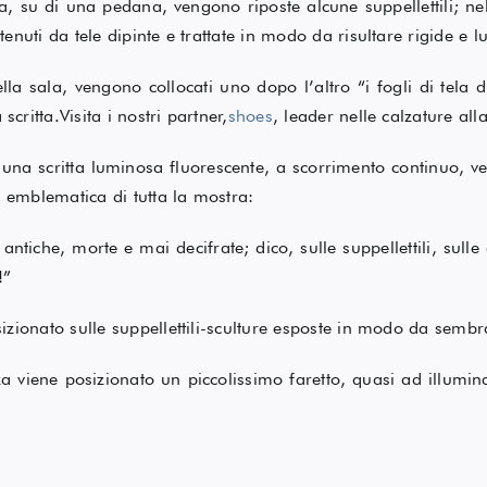
a, su di una pedana, vengono riposte alcune suppellettili; ne
enuti da tele dipinte e trattate in modo da risultare rigide e 
lla sala, vengono collocati uno dopo l’altro “i fogli di tela d
ritta.Visita i nostri partner,
shoes
, leader nelle calzature al
a una scritta luminosa fluorescente, a scorrimento continuo, vel
i emblematica di tutta la mostra:
ntiche, morte e mai decifrate; dico, sulle suppellettili, sulle a
!”
izionato sulle suppellettili-sculture esposte in modo da sembr
za viene posizionato un piccolissimo faretto, quasi ad illumi